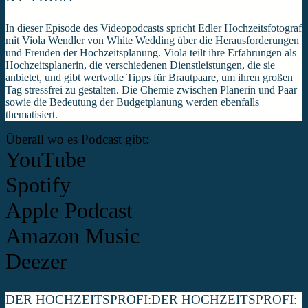
In dieser Episode des Videopodcasts spricht Edler Hochzeitsfotograf
mit Viola Wendler von White Wedding über die Herausforderungen
und Freuden der Hochzeitsplanung. Viola teilt ihre Erfahrungen als
Hochzeitsplanerin, die verschiedenen Dienstleistungen, die sie
anbietet, und gibt wertvolle Tipps für Brautpaare, um ihren großen
Tag stressfrei zu gestalten. Die Chemie zwischen Planerin und Paar
sowie die Bedeutung der Budgetplanung werden ebenfalls
thematisiert.
Überall wo es Podcast gibt:
YouTube
Spotify
Apple Podcast
Amazon Music
Deezer
DER HOCHZEITSPROFI:
DER HOCHZEITSPROFI: