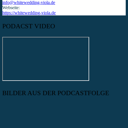
info@whitewedding-viola.de
Webseite:
https://whitewedding-viola.de
PODACST VIDEO
BILDER AUS DER PODCASTFOLGE