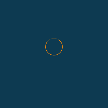
MEINE TOP 3 DER PERSÖNLICHEN
TIPPS FÜR EUCH!
Ort:
Dresden
Telefon:
015901824495
E-Mail: